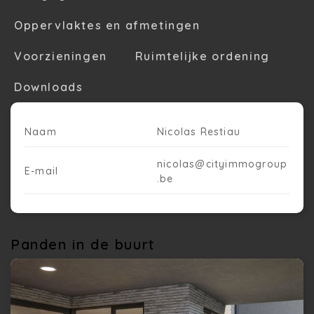
Oppervlaktes en afmetingen
Voorzieningen
Ruimtelijke ordening
Downloads
Naam
Nicolas Restiau
nicolas@cityimmogroup
E-mail
.be
Panden in de buurt